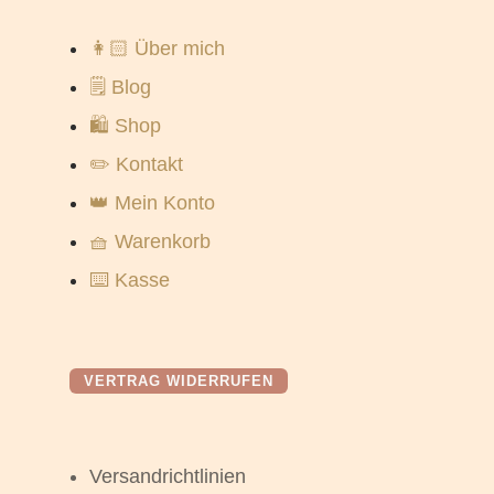
👩🏻 Über mich
🗒️ Blog
🛍️ Shop
✏️ Kontakt
👑 Mein Konto
🧺 Warenkorb
⌨️ Kasse
VERTRAG WIDERRUFEN
Versandrichtlinien