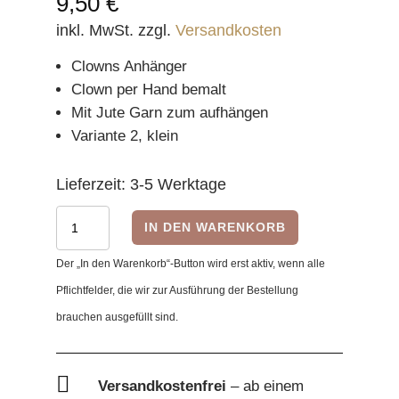
9,50
€
inkl. MwSt.
zzgl.
Versandkosten
Clowns Anhänger
Clown per Hand bemalt
Mit Jute Garn zum aufhängen
Variante 2, klein
Lieferzeit:
3-5 Werktage
Clown
IN DEN WARENKORB
Variante
Der „In den Warenkorb“-Button wird erst aktiv, wenn alle
2
Pflichtfelder, die wir zur Ausführung der Bestellung
-
brauchen ausgefüllt sind.
klein,
bunt
Menge

Versandkostenfrei
– ab einem