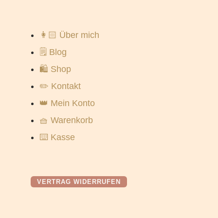
👩🏻 Über mich
🗒️ Blog
🛍️ Shop
✏️ Kontakt
👑 Mein Konto
🧺 Warenkorb
⌨️ Kasse
VERTRAG WIDERRUFEN