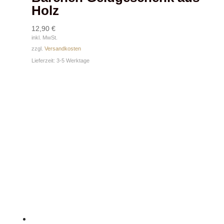
Holz
12,90
€
inkl. MwSt.
zzgl.
Versandkosten
Lieferzeit:
3-5 Werktage