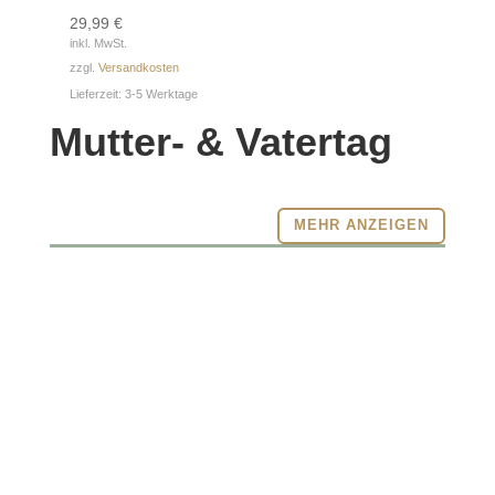
29,99
€
inkl. MwSt.
zzgl.
Versandkosten
Lieferzeit:
3-5 Werktage
Mutter- & Vatertag
MEHR ANZEIGEN