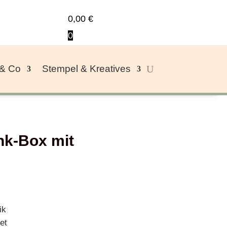
0,00
€
0
 & Co
Stempel & Kreatives
k-Box mit
ik
et