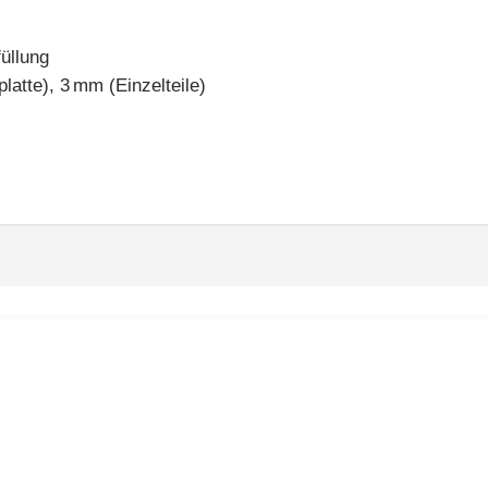
üllung
latte), 3 mm (Einzelteile)