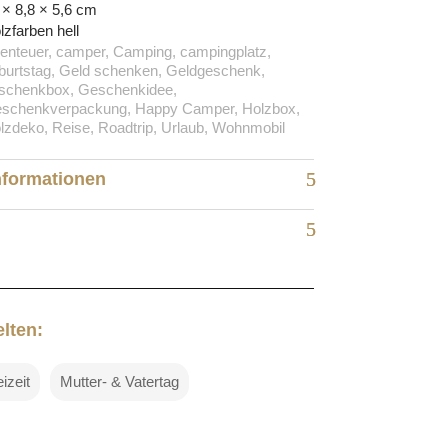
 × 8,8 × 5,6 cm
lzfarben hell
enteuer, camper, Camping, campingplatz,
burtstag, Geld schenken, Geldgeschenk,
schenkbox, Geschenkidee,
schenkverpackung, Happy Camper, Holzbox,
lzdeko, Reise, Roadtrip, Urlaub, Wohnmobil
nformationen
lten:
izeit
Mutter- & Vatertag