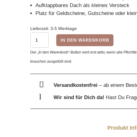
Aufklappbares Dach als kleines Versteck
Platz für Geldscheine, Gutscheine oder kle
Lieferzeit:
3-5 Werktage
Wohnmobil-
IN DEN WARENKORB
Geldgeschenk-
Der „In den Warenkorb“-Button wird erst aktiv, wenn alle Pflichtfe
Box
brauchen ausgefüllt sind.
mit
Klappdach
Menge

Versandkostenfrei
– ab einem Best
l
Wir sind für Dich da!
Hast Du Fra
Produkt In