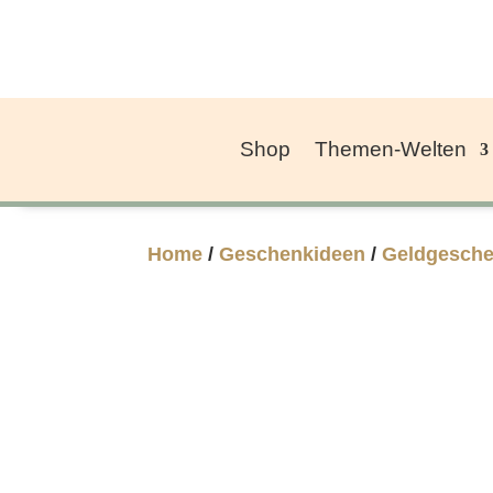
Shop
Themen-Welten
Home
/
Geschenkideen
/
Geldgesch