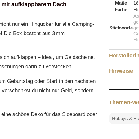
Maße
18
 mit aufklappbarem Dach
Farbe
Ho
Ab
ge
nicht nur ein Hingucker für alle Camping-
Stichworte
ge
te! Die Box besteht aus 3 mm
Ge
Ho
Herstelleri
sich aufklappen – ideal, um Geldscheine,
raschungen darin zu verstecken.
Hinweise
um Geburtstag oder Start in den nächsten
 verschenkst du nicht nur Geld, sondern
Themen-We
 eine schöne Deko für das Sideboard oder
Hobbys & Fre