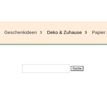
Geschenkideen
Deko & Zuhause
Papier
Suchen
nach:
ch
ualität
tiert