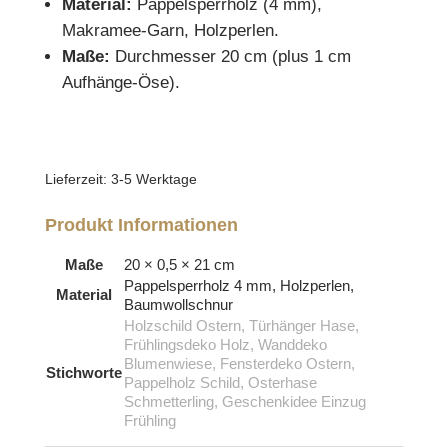
Material:
Pappelsperrholz (4 mm),
Makramee-Garn, Holzperlen.
Maße:
Durchmesser 20 cm (plus 1 cm
Aufhänge-Öse).
Lieferzeit:
3-5 Werktage
Produkt Informationen
Maße
20 × 0,5 × 21 cm
Pappelsperrholz 4 mm, Holzperlen,
Material
Baumwollschnur
Holzschild Ostern, Türhänger Hase,
Frühlingsdeko Holz, Wanddeko
Blumenwiese, Fensterdeko Ostern,
Stichworte
Pappelholz Schild, Osterhase
Schmetterling, Geschenkidee Einzug
Frühling