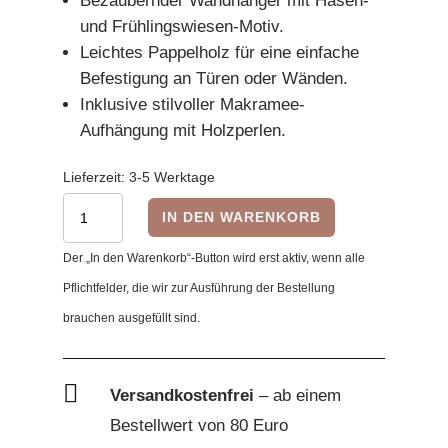
Bezaubernder Wandhänger mit Hasen-
und Frühlingswiesen-Motiv.
Leichtes Pappelholz für eine einfache
Befestigung an Türen oder Wänden.
Inklusive stilvoller Makramee-
Aufhängung mit Holzperlen.
Lieferzeit:
3-5 Werktage
Rundes
IN DEN WARENKORB
Holzschild
Der „In den Warenkorb“-Button wird erst aktiv, wenn alle
mit
Pflichtfelder, die wir zur Ausführung der Bestellung
Hasen-
brauchen ausgefüllt sind.
Motiv
&
Schmetterling

Versandkostenfrei
– ab einem
Menge
Bestellwert von 80 Euro