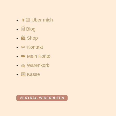
👩🏻 Über mich
🗒️ Blog
🛍️ Shop
✏️ Kontakt
👑 Mein Konto
🧺 Warenkorb
⌨️ Kasse
VERTRAG WIDERRUFEN