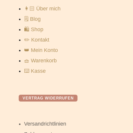
👩🏻 Über mich
🗒️ Blog
🛍️ Shop
✏️ Kontakt
👑 Mein Konto
🧺 Warenkorb
⌨️ Kasse
VERTRAG WIDERRUFEN
Versandrichtlinien