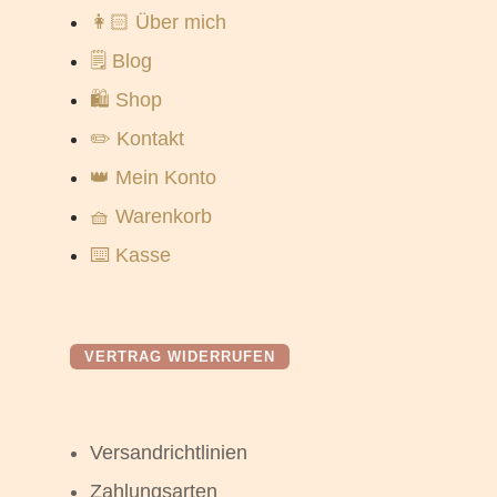
👩🏻 Über mich
🗒️ Blog
🛍️ Shop
✏️ Kontakt
👑 Mein Konto
🧺 Warenkorb
⌨️ Kasse
VERTRAG WIDERRUFEN
Versandrichtlinien
Zahlungsarten