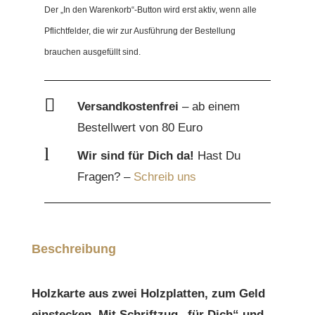
Der „In den Warenkorb“-Button wird erst aktiv, wenn alle
Dich“
Pflichtfelder, die wir zur Ausführung der Bestellung
–
brauchen ausgefüllt sind.
Geldgeschenk
mit
Luftballon-

Versandkostenfrei
– ab einem
Ausschnitt
Bestellwert von 80 Euro
&
l
Wir sind für Dich da!
Hast Du
Herzgravur
Fragen? –
Schreib uns
Menge
Beschreibung
Holzkarte aus zwei Holzplatten, zum Geld
einstecken. Mit Schriftzug „für Dich“ und