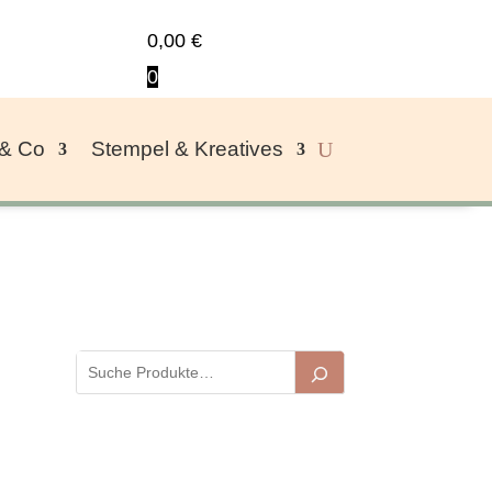
0,00
€
0
 & Co
Stempel & Kreatives