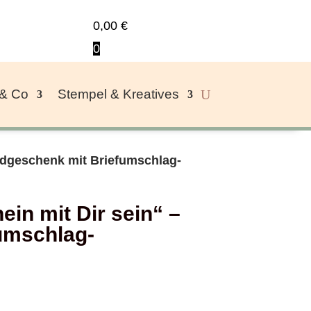
0,00
€
0
 & Co
Stempel & Kreatives
eldgeschenk mit Briefumschlag-
in mit Dir sein“ –
umschlag-