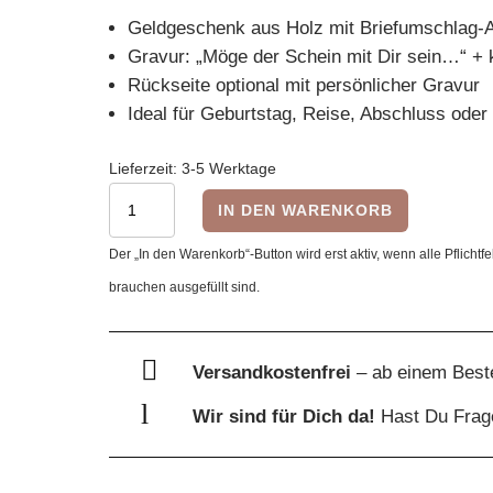
Geldgeschenk aus Holz mit Briefumschlag-A
Gravur: „Möge der Schein mit Dir sein…“ + 
Rückseite optional mit persönlicher Gravur
Ideal für Geburtstag, Reise, Abschluss oder
Lieferzeit:
3-5 Werktage
Holzkarte
IN DEN WARENKORB
„Möge
Der „In den Warenkorb“-Button wird erst aktiv, wenn alle Pflichtfe
der
brauchen ausgefüllt sind.
Schein
mit
Dir

Versandkostenfrei
– ab einem Best
sein“
l
Wir sind für Dich da!
Hast Du Fra
–
Geldgeschenk