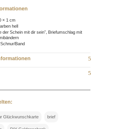
formationen
0 × 1 cm
farben hell
 der Schein mit dir sein", Briefumschlag mit
ibändern
 Schnur/Band
nformationen
lten:
zur Glückwunschkarte
brief