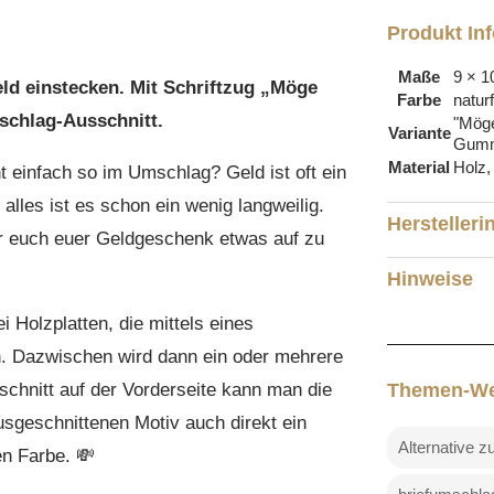
mit
Produkt In
Briefumschlag-
Ausschnitt
Maße
9 × 1
ld einstecken. Mit Schriftzug „Möge
Farbe
natur
Menge
schlag-Ausschnitt.
"Möge
Variante
Gumm
Material
Holz,
 einfach so im Umschlag? Geld ist oft ein
lles ist es schon ein wenig langweilig.
Herstelleri
ür euch euer Geldgeschenk etwas auf zu
Hinweise
 Holzplatten, die mittels eines
 Dazwischen wird dann ein oder mehrere
chnitt auf der Vorderseite kann man die
Themen-We
sgeschnittenen Motiv auch direkt ein
Alternative 
n Farbe. 💸