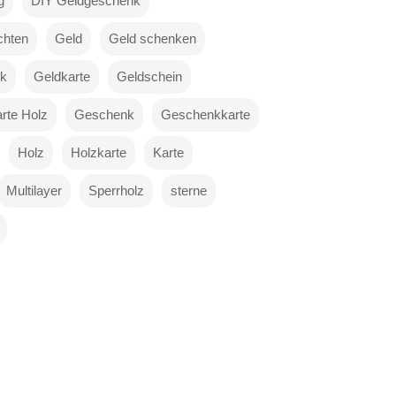
g
DIY Geldgeschenk
chten
Geld
Geld schenken
k
Geldkarte
Geldschein
rte Holz
Geschenk
Geschenkkarte
Holz
Holzkarte
Karte
Multilayer
Sperrholz
sterne