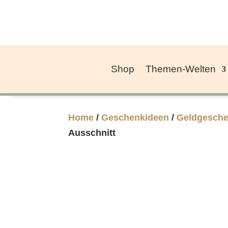
Shop
Themen-Welten
Home
/
Geschenkideen
/
Geldgesch
Ausschnitt