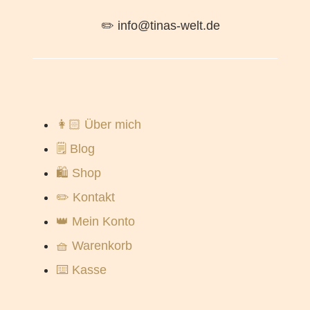
✏️ info@tinas-welt.de
👩🏻 Über mich
🗒️ Blog
🛍️ Shop
✏️ Kontakt
👑 Mein Konto
🧺 Warenkorb
⌨️ Kasse