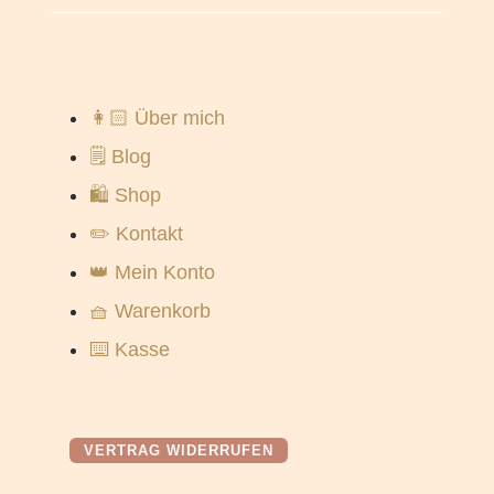
👩🏻 Über mich
🗒️ Blog
🛍️ Shop
✏️ Kontakt
👑 Mein Konto
🧺 Warenkorb
⌨️ Kasse
VERTRAG WIDERRUFEN