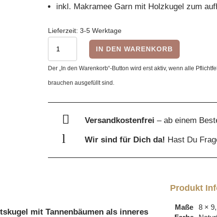
inkl. Makramee Garn mit Holzkugel zum auf
Lieferzeit:
3-5 Werktage
Holz
IN DEN WARENKORB
Weihnachtskugel
Der „In den Warenkorb“-Button wird erst aktiv, wenn alle Pflichtfe
-
brauchen ausgefüllt sind.
Tannenbäume
Menge

Versandkostenfrei
– ab einem Best
l
Wir sind für Dich da!
Hast Du Fra
Produkt In
Maße
8 × 9
htskugel mit Tannenbäumen als inneres