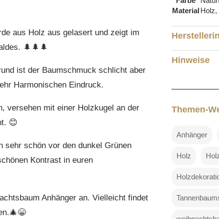
Farbe
Natur
Material
Holz
e aus Holz aus gelasert und zeigt im
Herstelleri
aldes. 🌲🌲🌲
Hinweise
grund ist der Baumschmuck schlicht aber
 sehr Harmonischen Eindruck.
 versehen mit einer Holzkugel an der
Themen-We
t. 😊
Anhänger
ch sehr schön vor den dunkel Grünen
Holz
Hol
schönen Kontrast in euren
Holzdekorati
chtsbaum Anhänger an. Vielleicht findet
Tannenbaum
en.🎄😁
weihnachts