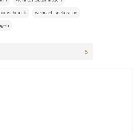
baumschmuck
weihnachtsdekoration
ugeln