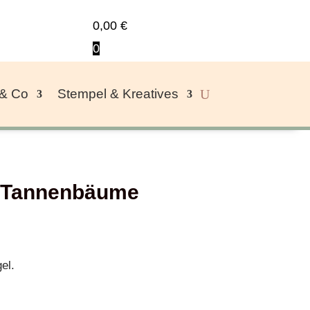
0,00
€
0
 & Co
Stempel & Kreatives
– Tannenbäume
el.