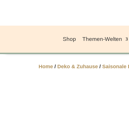
Shop
Themen-Welten
Home
/
Deko & Zuhause
/
Saisonale