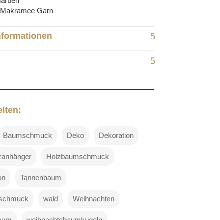
farben
, Makramee Garn
nformationen
lten:
Baumschmuck
Deko
Dekoration
zanhänger
Holzbaumschmuck
on
Tannenbaum
schmuck
wald
Weihnachten
baum
weihnachtsbaumkugeln