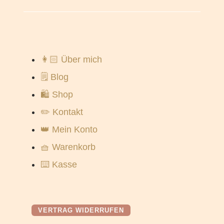
👩🏻 Über mich
🗒️ Blog
🛍️ Shop
✏️ Kontakt
👑 Mein Konto
🧺 Warenkorb
⌨️ Kasse
VERTRAG WIDERRUFEN