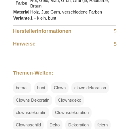
Rot, Gelb, Blau, Grün, Orange, Hautfarbe,
Farbe
Braun
Material
Holz, Jute Garn, verschiedene Farben
Variante
1 – klein, bunt
Herstellerinformationen
Hinweise
Themen-Welten:
bemalt
bunt
Clown
clown dekoration
Clowns Dekoratin
Clownsdeko
clownsdekoratin
Clownsdekoration
Clownsschild
Deko
Dekoration
feiern