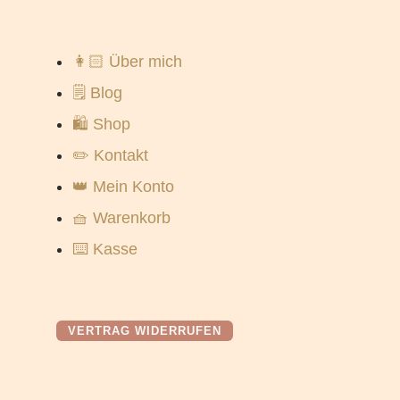
👩🏻 Über mich
🗒️ Blog
🛍️ Shop
✏️ Kontakt
👑 Mein Konto
🧺 Warenkorb
⌨️ Kasse
VERTRAG WIDERRUFEN