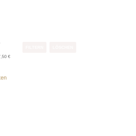
–
FILTERN
LÖSCHEN
7,50
€
ten