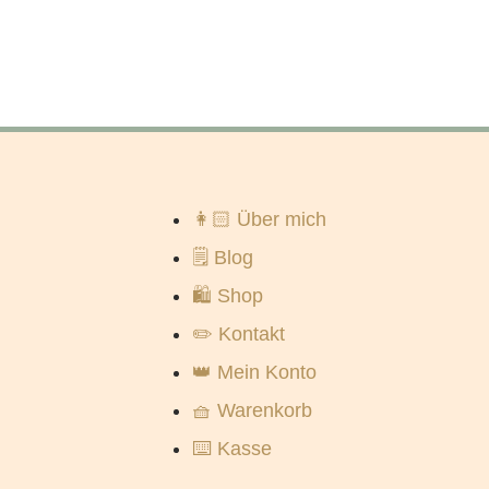
👩🏻 Über mich
🗒️ Blog
🛍️ Shop
✏️ Kontakt
👑 Mein Konto
🧺 Warenkorb
⌨️ Kasse