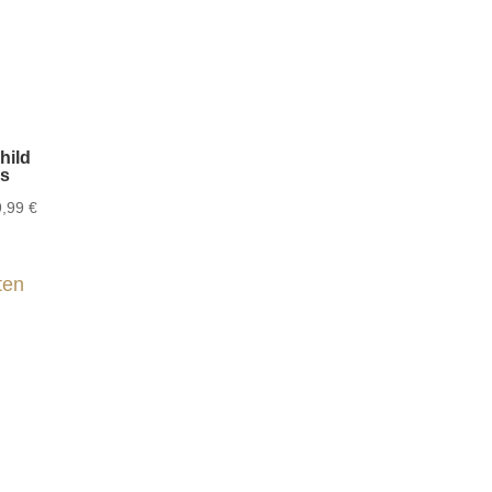
hild
es
9,99
€
ten