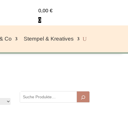
0,00
€
0
 & Co
Stempel & Kreatives