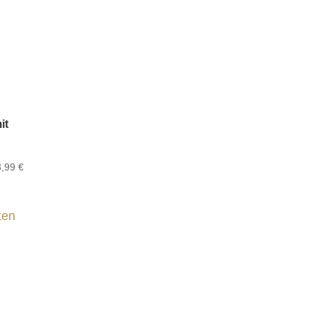
it
3,99
€
ten