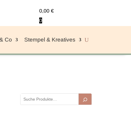
0,00
€
0
 & Co
Stempel & Kreatives