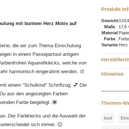
–
Produkt In
Einschulung
Menge
Gewicht
0,014
chulung mit buntem Herz Motiv auf
Maße
17,6 
Material
Papie
Farbe
Farb
Variante
Herz 
 Serie, die wir zum Thema Einschulung
zeigen in einem Passepartout-artigem
Herstelleri
farbenfrohen Aquarellklecks, welche von
sehr harmonisch eingerahmt werden. 🎨
Hinweise
 mit einem "Schulkind" Schriftzug. 💕 Die
 Du aus den angezeigten Farben
senden Farbe beigelegt. 💟
Themen-We
 an. Der Farbklecks und die Auswahl der
bunt
Eins
 unterscheidet sich immer. 😉