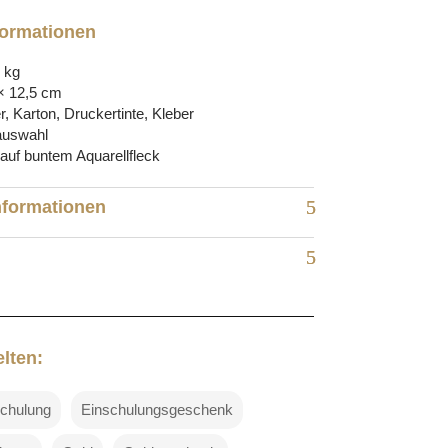
formationen
 kg
× 12,5 cm
r, Karton, Druckertinte, Kleber
auswahl
auf buntem Aquarellfleck
nformationen
lten:
chulung
Einschulungsgeschenk