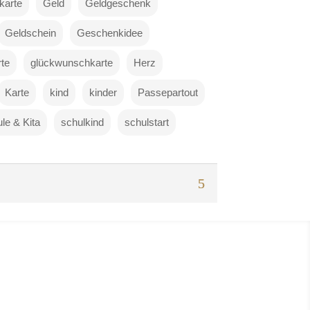
karte
Geld
Geldgeschenk
Geldschein
Geschenkidee
te
glückwunschkarte
Herz
Karte
kind
kinder
Passepartout
le & Kita
schulkind
schulstart