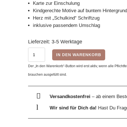
Karte zur Einschulung
Kindgerechte Motive auf buntem Hintergrun
Herz mit „Schulkind“ Schriftzug
inklusive passendem Umschlag
Lieferzeit:
3-5 Werktage
Schulkind
IN DEN WARENKORB
Karte
Der „In den Warenkorb“-Button wird erst aktiv, wenn alle Pflichtfe
mit
brauchen ausgefüllt sind.
buntem
Aquarellklecks
und

Versandkostenfrei
– ab einem Best
Herz,
l
Wir sind für Dich da!
Hast Du Fra
inkl.
Umschlag