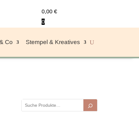
0,00
€
0
 & Co
Stempel & Kreatives