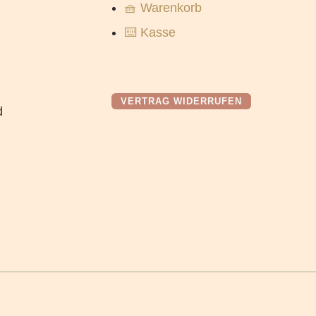
🧺 Warenkorb
⌨️ Kasse
VERTRAG WIDERRUFEN
d