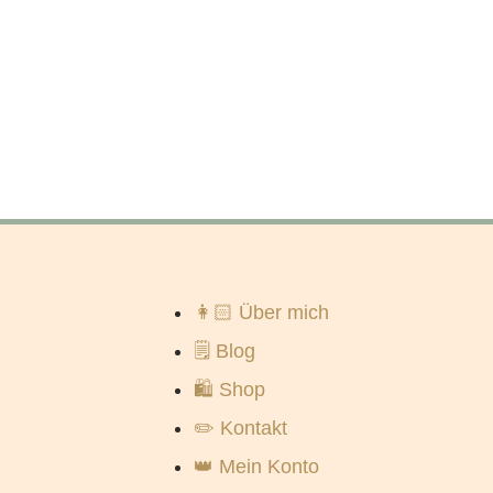
👩🏻 Über mich
🗒️ Blog
🛍️ Shop
✏️ Kontakt
👑 Mein Konto