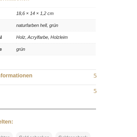
18,6 × 14 × 1,2 cm
naturfarben hell, grün
l
Holz, Acrylfarbe, Holzleim
e
grün
nformationen
lten: