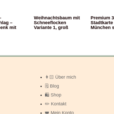
–
Weihnachtsbaum mit
Premium 
hlag –
Schneeflocken
Stadtkarte
enk mit
Variante 1, groß
München 
👩🏻 Über mich
🗒️ Blog
🛍️ Shop
✏️ Kontakt
👑 Mein Konto