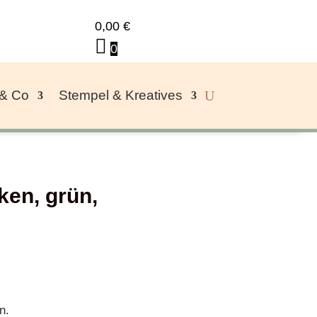
0,00
€
0
 & Co
Stempel & Kreatives
en, grün,
n.