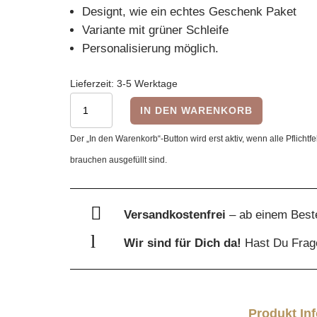
Designt, wie ein echtes Geschenk Paket
Variante mit grüner Schleife
Personalisierung möglich.
Lieferzeit:
3-5 Werktage
Geldgeschenk
IN DEN WARENKORB
zum
Der „In den Warenkorb“-Button wird erst aktiv, wenn alle Pflichtfe
Stecken,
brauchen ausgefüllt sind.
grün,
Holzkarte
Menge

Versandkostenfrei
– ab einem Best
l
Wir sind für Dich da!
Hast Du Fra
Produkt In