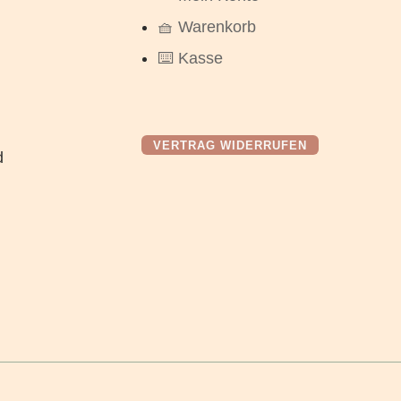
🧺 Warenkorb
⌨️ Kasse
VERTRAG WIDERRUFEN
d