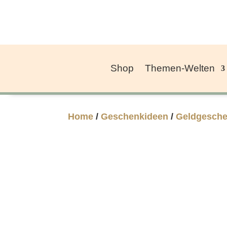
Shop
Themen-Welten
Home
/
Geschenkideen
/
Geldgesch