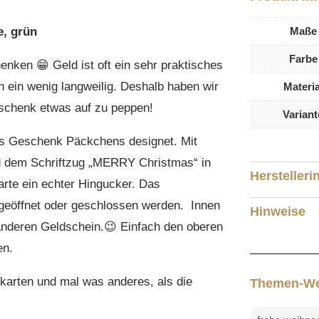
Maße
e, grün
Farbe
nken 😁 Geld ist oft ein sehr praktisches
n ein wenig langweilig. Deshalb haben wir
Materia
eschenk etwas auf zu peppen!
Variant
s Geschenk Päckchens designet. Mit
d dem Schriftzug „MERRY Christmas“ in
Herstelleri
arte ein echter Hingucker. Das
geöffnet oder geschlossen werden. Innen
Hinweise
 anderen Geldschein.😉 Einfach den oberen
en.
karten und mal was anderes, als die
Themen-We