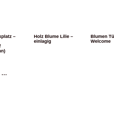
platz –
Holz Blume Lilie –
Blumen Tü
einlagig
Welcome
f
nn)
n …