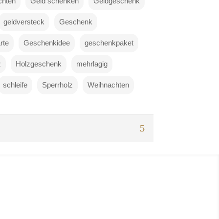
chten
Geld schenken
Geldgeschenk
geldversteck
Geschenk
rte
Geschenkidee
geschenkpaket
z
Holzgeschenk
mehrlagig
schleife
Sperrholz
Weihnachten