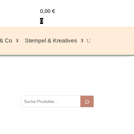
0,00
€
0
 & Co
Stempel & Kreatives