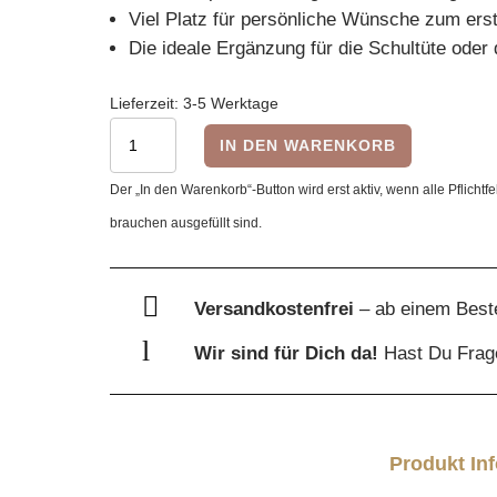
Viel Platz für persönliche Wünsche zum ers
Die ideale Ergänzung für die Schultüte ode
Lieferzeit:
3-5 Werktage
Glückwunschkarte
IN DEN WARENKORB
zur
Der „In den Warenkorb“-Button wird erst aktiv, wenn alle Pflichtfe
Einschulung
brauchen ausgefüllt sind.
„Schulkind“
mit
Ranzen

Versandkostenfrei
– ab einem Best
&
l
Wir sind für Dich da!
Hast Du Fra
Umschlag
Menge
Produkt In