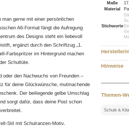
Maße
17
Material
Pa
Gl
en man gerne mit einer persönlichen
Sc
Stichworte
Ei
ssischen A6-Format fängt die Aufregung
Ge
entrum des Designs steht ein liebevoll
Mä
eistift, ergänzt durch den Schriftzug „1.
Herstelleri
ell-Farbspritzer im Hintergrund machen
der Schultüte.
Hinweise
ind oder den Nachwuchs von Freunden –
Platz für deine Glückwünsche, mutmachende
eschenk. Der beiliegende gelbe Umschlag
Themen-We
und sorgt dafür, dass deine Post schon
Schule & Kit
erbreitet.
ll-Stil mit Schulranzen-Motiv.