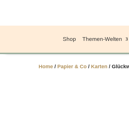
Shop
Themen-Welten
Home
/
Papier & Co
/
Karten
/ Glück