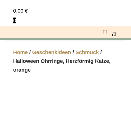
0,00
€
0
Home
/
Geschenkideen
/
Schmuck
/
Halloween Ohrringe, Herzförmig Katze,
orange