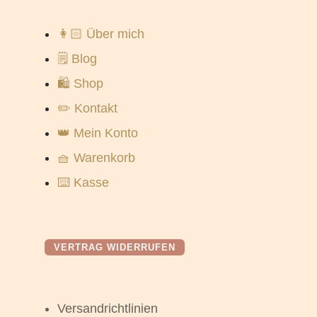
👩🏻 Über mich
🗒️ Blog
🛍️ Shop
✏️ Kontakt
👑 Mein Konto
🧺 Warenkorb
⌨️ Kasse
VERTRAG WIDERRUFEN
Versandrichtlinien