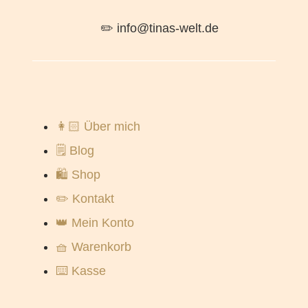
✏️ info@tinas-welt.de
👩🏻 Über mich
🗒️ Blog
🛍️ Shop
✏️ Kontakt
👑 Mein Konto
🧺 Warenkorb
⌨️ Kasse