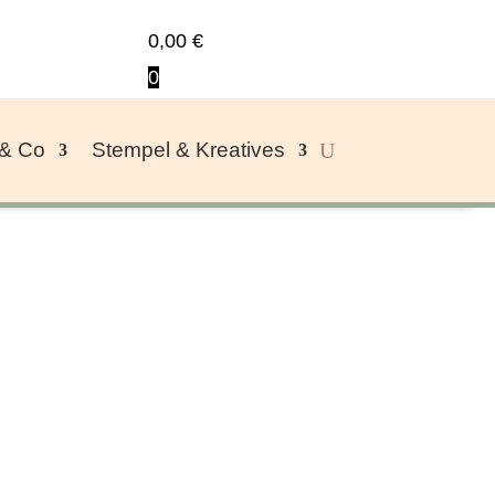
0,00
€
0
 & Co
Stempel & Kreatives