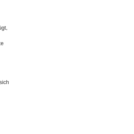
ügt,
te
sich