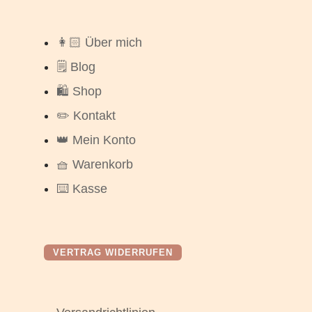
👩🏻 Über mich
🗒️ Blog
🛍️ Shop
✏️ Kontakt
👑 Mein Konto
🧺 Warenkorb
⌨️ Kasse
VERTRAG WIDERRUFEN