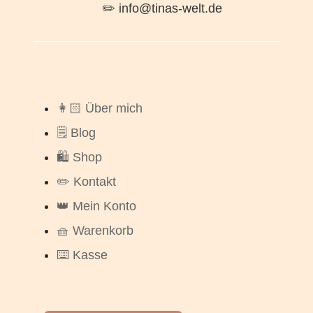
✏️ info@tinas-welt.de
👩🏻 Über mich
🗒️ Blog
🛍️ Shop
✏️ Kontakt
👑 Mein Konto
🧺 Warenkorb
⌨️ Kasse