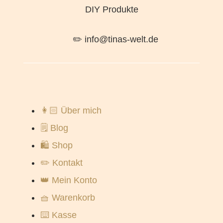
DIY Produkte
✏️ info@tinas-welt.de
👩🏻 Über mich
🗒️ Blog
🛍️ Shop
✏️ Kontakt
👑 Mein Konto
🧺 Warenkorb
⌨️ Kasse