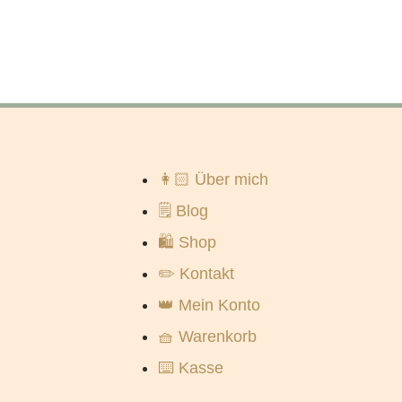
👩🏻 Über mich
🗒️ Blog
🛍️ Shop
✏️ Kontakt
👑 Mein Konto
🧺 Warenkorb
⌨️ Kasse