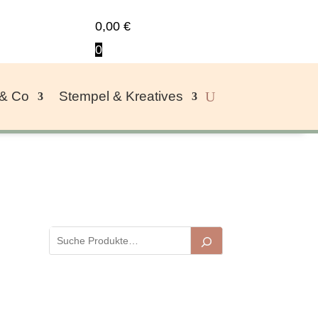
0,00
€
0
 & Co
Stempel & Kreatives