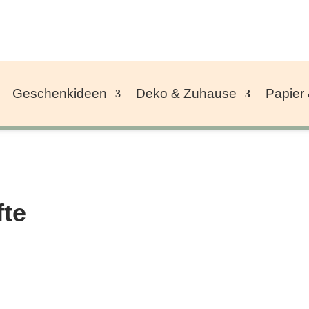
Geschenkideen
Deko & Zuhause
Papier
fte