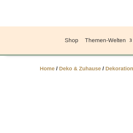
Shop
Themen-Welten
Home
/
Deko & Zuhause
/
Dekoratio