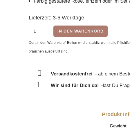
Farbig gestaltete Rose, einzeln oder im Set 
Lieferzeit:
3-5 Werktage
Holz
IN DEN WARENKORB
Blumen
Der „In den Warenkorb“-Button wird erst aktiv, wenn alle Pflichtfe
-
brauchen ausgefüllt sind.
Rose
Nummer
2,

Versandkostenfrei
– ab einem Best
zweilagig
l
Wir sind für Dich da!
Hast Du Fra
Menge
Produkt In
Gewicht