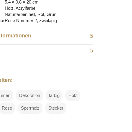
5,4 × 0,8 × 20 cm
Holz, Acrylfarbe
Naturfarben hell, Rot, Grün
te
Rose Nummer 2, zweilagig
nformationen
lten:
lumen
Dekoration
farbig
Holz
Rose
Sperrholz
Stecker