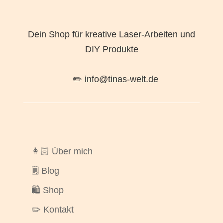
Dein Shop für kreative Laser-Arbeiten und
DIY Produkte
✏️ info@tinas-welt.de
👩🏻 Über mich
🗒️ Blog
🛍️ Shop
✏️ Kontakt