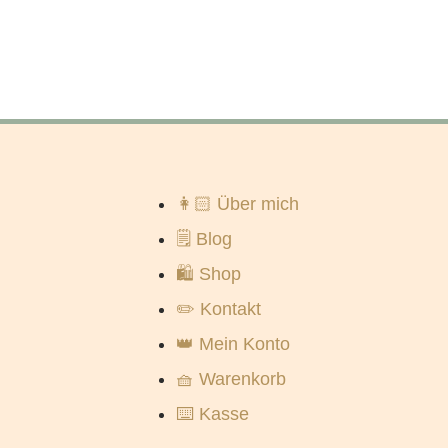
👩🏻 Über mich
🗒️ Blog
🛍️ Shop
✏️ Kontakt
👑 Mein Konto
🧺 Warenkorb
⌨️ Kasse