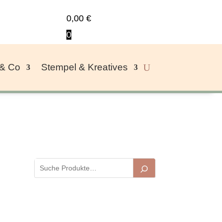
0,00
€
0
 & Co
Stempel & Kreatives