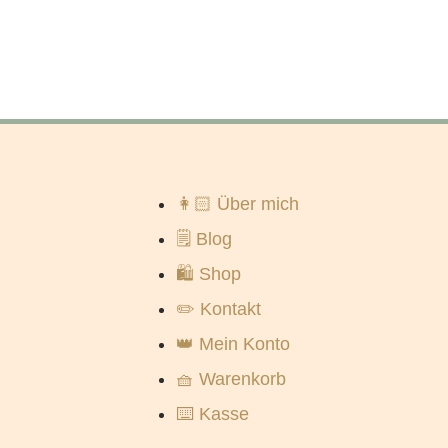
👩🏻 Über mich
🗒️ Blog
🛍️ Shop
✏️ Kontakt
👑 Mein Konto
🧺 Warenkorb
⌨️ Kasse