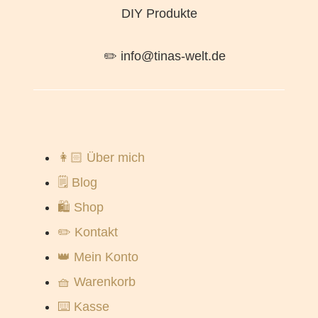
DIY Produkte
✏️ info@tinas-welt.de
👩🏻 Über mich
🗒️ Blog
🛍️ Shop
✏️ Kontakt
👑 Mein Konto
🧺 Warenkorb
⌨️ Kasse