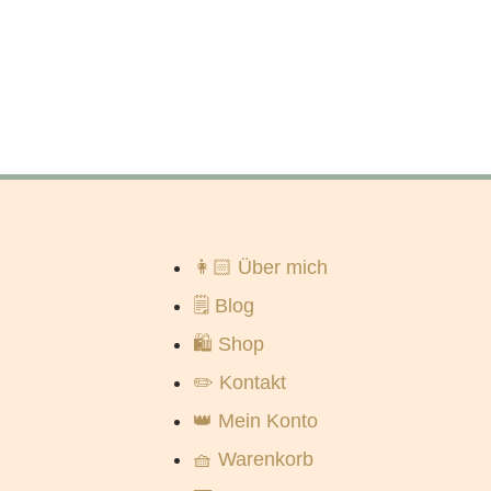
👩🏻 Über mich
🗒️ Blog
🛍️ Shop
✏️ Kontakt
👑 Mein Konto
🧺 Warenkorb