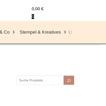
0,00
€
0
 & Co
Stempel & Kreatives