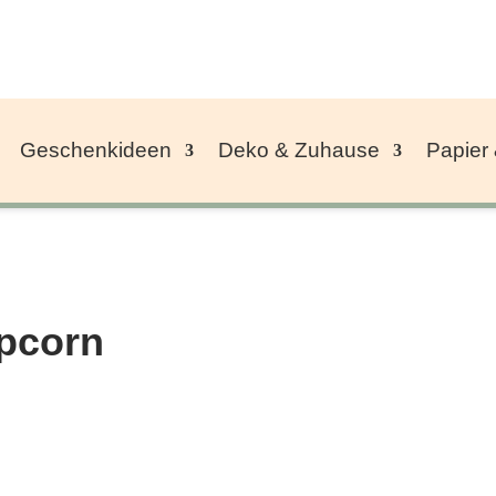
Geschenkideen
Deko & Zuhause
Papier
pcorn