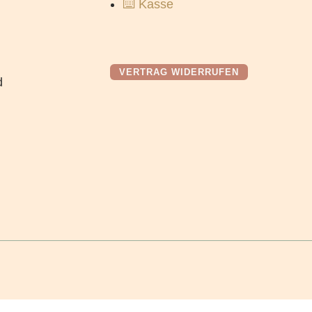
⌨️ Kasse
VERTRAG WIDERRUFEN
d