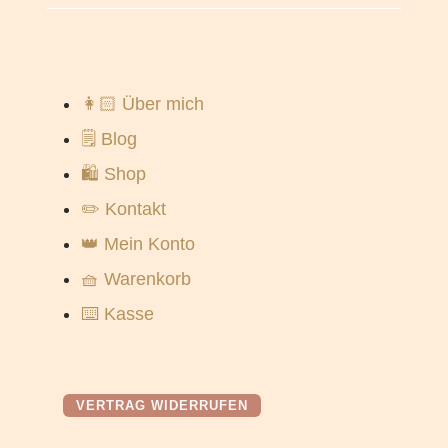
👩🏻 Über mich
🗒️ Blog
🛍️ Shop
✏️ Kontakt
👑 Mein Konto
🧺 Warenkorb
⌨️ Kasse
VERTRAG WIDERRUFEN