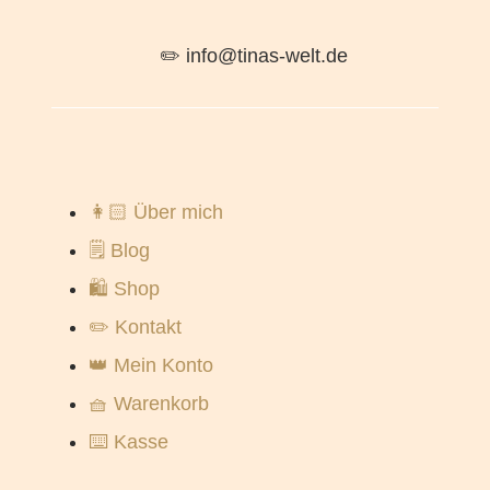
✏️ info@tinas-welt.de
👩🏻 Über mich
🗒️ Blog
🛍️ Shop
✏️ Kontakt
👑 Mein Konto
🧺 Warenkorb
⌨️ Kasse