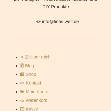
DIY Produkte
✏️ info@tinas-welt.de
👩🏻 Über mich
🗒️ Blog
🛍️ Shop
✏️ Kontakt
👑 Mein Konto
🧺 Warenkorb
⌨️ Kasse