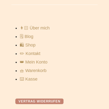
👩🏻 Über mich
🗒️ Blog
🛍️ Shop
✏️ Kontakt
👑 Mein Konto
🧺 Warenkorb
⌨️ Kasse
VERTRAG WIDERRUFEN