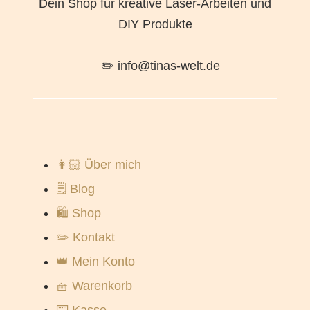
Dein Shop für kreative Laser-Arbeiten und
DIY Produkte
✏️ info@tinas-welt.de
👩🏻 Über mich
🗒️ Blog
🛍️ Shop
✏️ Kontakt
👑 Mein Konto
🧺 Warenkorb
⌨️ Kasse