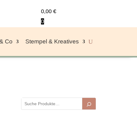
0,00
€
0
 & Co
Stempel & Kreatives