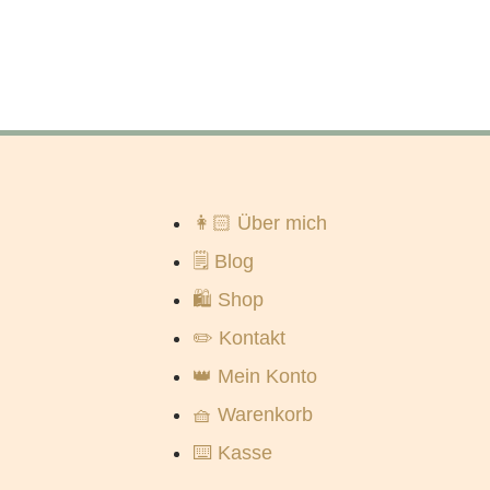
👩🏻 Über mich
🗒️ Blog
🛍️ Shop
✏️ Kontakt
👑 Mein Konto
🧺 Warenkorb
⌨️ Kasse