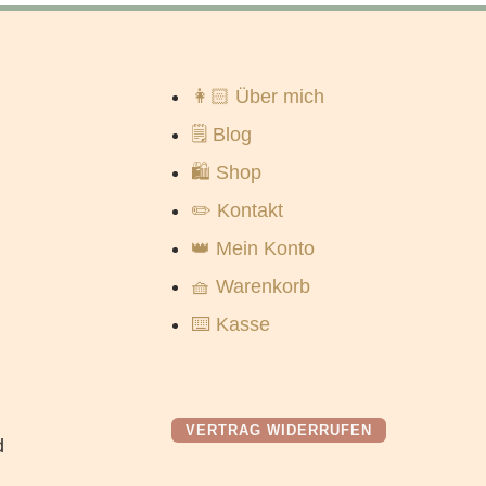
👩🏻 Über mich
🗒️ Blog
🛍️ Shop
✏️ Kontakt
👑 Mein Konto
🧺 Warenkorb
⌨️ Kasse
VERTRAG WIDERRUFEN
d