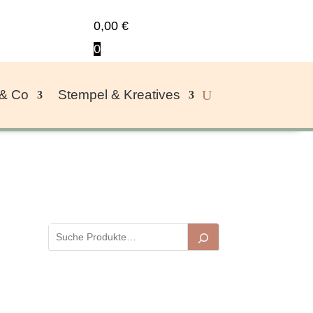
0,00
€
0
 & Co
Stempel & Kreatives