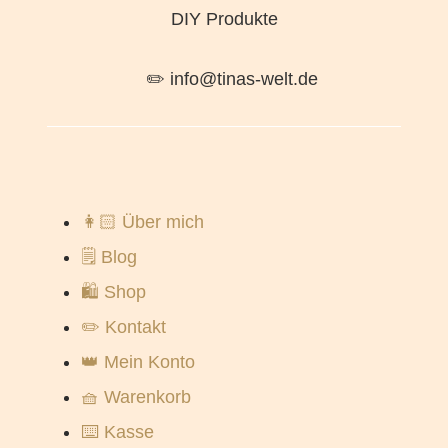
DIY Produkte
✏️ info@tinas-welt.de
👩🏻 Über mich
🗒️ Blog
🛍️ Shop
✏️ Kontakt
👑 Mein Konto
🧺 Warenkorb
⌨️ Kasse