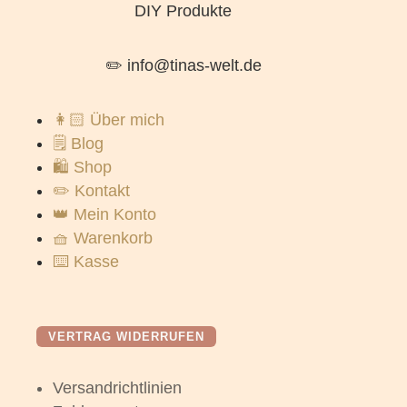
DIY Produkte
✏️ info@tinas-welt.de
👩🏻 Über mich
🗒️ Blog
🛍️ Shop
✏️ Kontakt
👑 Mein Konto
🧺 Warenkorb
⌨️ Kasse
VERTRAG WIDERRUFEN
Versandrichtlinien