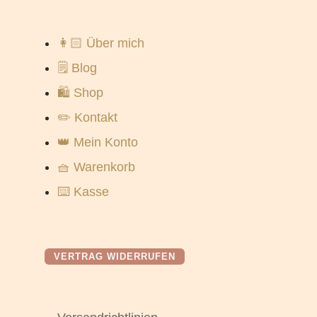
👩🏻 Über mich
🗒️ Blog
🛍️ Shop
✏️ Kontakt
👑 Mein Konto
🧺 Warenkorb
⌨️ Kasse
VERTRAG WIDERRUFEN