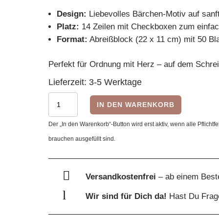
Design:
Liebevolles Bärchen-Motiv auf sanf
Platz:
14 Zeilen mit Checkboxen zum einfa
Format:
Abreißblock (22 x 11 cm) mit 50 Bla
Perfekt für Ordnung mit Herz – auf dem Schrei
Lieferzeit:
3-5 Werktage
Tada-
IN DEN WARENKORB
Liste
Der „In den Warenkorb“-Button wird erst aktiv, wenn alle Pflichtfe
Bärchen
brauchen ausgefüllt sind.
–
Niedlicher
To-

Versandkostenfrei
– ab einem Best
Do
l
Wir sind für Dich da!
Hast Du Fra
Block
Menge