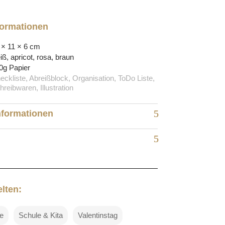
formationen
 × 11 × 6 cm
iß, apricot, rosa, braun
0g Papier
eckliste, Abreißblock, Organisation, ToDo Liste,
hreibwaren, Illustration
nformationen
lten:
e
Schule & Kita
Valentinstag