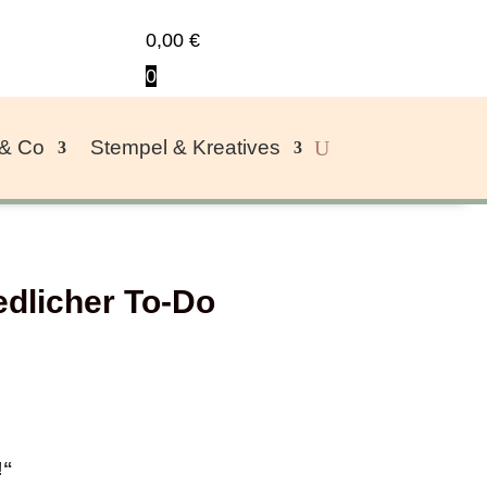
0,00
€
0
 & Co
Stempel & Kreatives
edlicher To-Do
!“