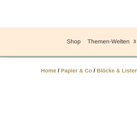
Shop
Themen-Welten
Home
/
Papier & Co
/
Blöcke & Liste