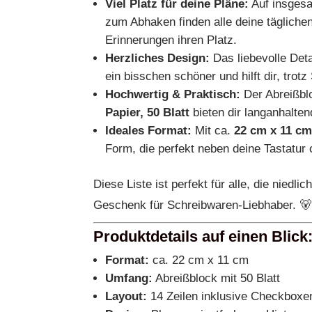
Viel Platz für deine Pläne:
Auf insges
zum Abhaken finden alle deine täglichen
Erinnerungen ihren Platz.
Herzliches Design:
Das liebevolle Det
ein bisschen schöner und hilft dir, trot
Hochwertig & Praktisch:
Der Abreißbl
Papier,
50 Blatt
bieten dir langanhalten
Ideales Format:
Mit ca.
22 cm x 11 c
Form, die perfekt neben deine Tastatur 
Diese Liste ist perfekt für alle, die niedli
Geschenk für Schreibwaren-Liebhaber. 
Produktdetails auf einen Blick
Format:
ca. 22 cm x 11 cm
Umfang:
Abreißblock mit 50 Blatt
Layout:
14 Zeilen inklusive Checkbox